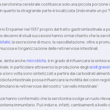
la serotonina cerebrale costituisce solo una piccola porzione
in quanto la stragrande parte è localizzata (indovinate un po’?)
orio Erspamer nel 1937 proprio dal tratto gastrointestinale a par
e decenni di studi successivi hanno ormai chiarito che la sero
istalsi
, la secrezione di muco, la vasodilatazione, oltre a prom
 mucosa e l’organizzazione delle reti nervose intestinali.
ale, detta anche
microbiota
, è in grado di influenzare la sintesi ed
inale, in particolare attraverso la produzione degli
acidi grass
e a loro volta sono sintetizzati a partire dai carboidrati alimen
robiota intestinale possa influenzare la motilità del colon regoland
imolano le reti nervose del nostro “cervello intestinale”.
e hanno confermato che la serotonina svolge un ruolo rileva
stema immunitario. Può indurre, infatti, cambiamenti a livello d