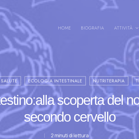
HOME
BIOGRAFIA
ATTIVITÀ
 SALUTE
ECOLOGIA INTESTINALE
NUTRITERAPIA
T
testino:alla scoperta del n
secondo cervello
2 minuti di lettura