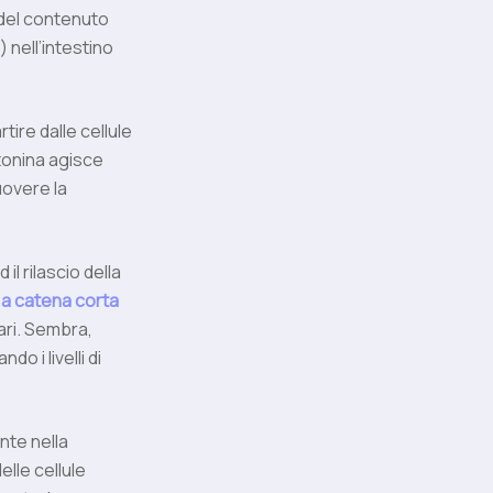
 del contenuto
 nell’intestino
tire dalle cellule
tonina agisce
uovere la
 il rilascio della
i a catena corta
tari. Sembra,
o i livelli di
nte nella
elle cellule