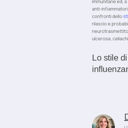
immunitarie ed, 
anti-infiammator
confronti dello
st
rilascio e probab
neurotrasmettitor
ulcerosa, celiachi
Lo stile d
influenzan
D
Lo