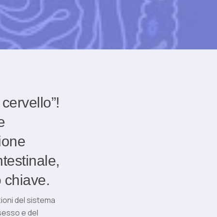
cervello”!
e
ione
ntestinale,
 chiave.
ioni del sistema
sesso e del