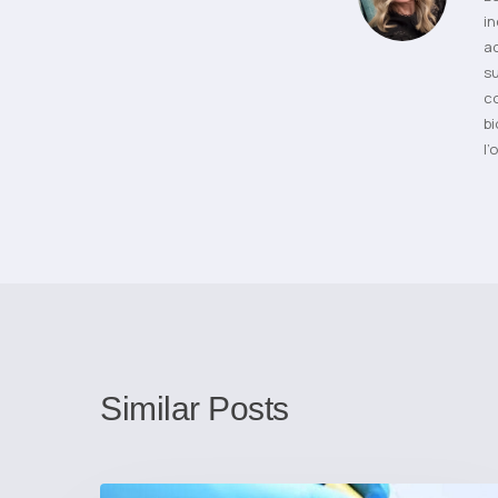
in
ac
su
co
bi
l’
Similar Posts