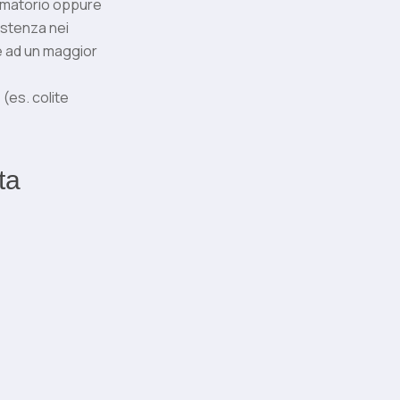
mmatorio oppure
istenza nei
te ad un maggior
(es. colite
ta