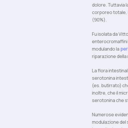
dolore. Tuttavia 
corporeo totale, 
(90%).
Fu isolata da Vitt
enterocromaffini 
modulando la
per
riparazione della
La flora intestin
serotonina intest
(es. butirrato) ch
inoltre, che il mic
serotonina che st
Numerose evidenz
modulazione del si