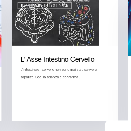
BENESSERE INTESTINALE
L’ Asse Intestino Cervello
L'intestino e il cervello non sono mai stati davvero
separati. Oggi la scienza ci conferma…