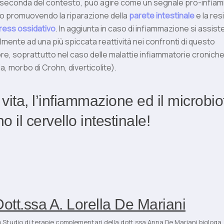
a seconda del contesto, può agire come un segnale pro-infia
io promuovendo la riparazione della
parete intestinale
e la res
ress ossidativo
. In aggiunta in caso di infiammazione si assis
ilmente ad una più spiccata reattività nei confronti di questo
e, soprattutto nel caso delle malattie infiammatorie croniche 
a, morbo di Crohn, diverticolite).
i vita, l’infiammazione ed il microbio
o il cervello intestinale!
ott.ssa A. Lorella De Mariani
 Studio di terapie complementari della dott.ssa Anna De Mariani biologa