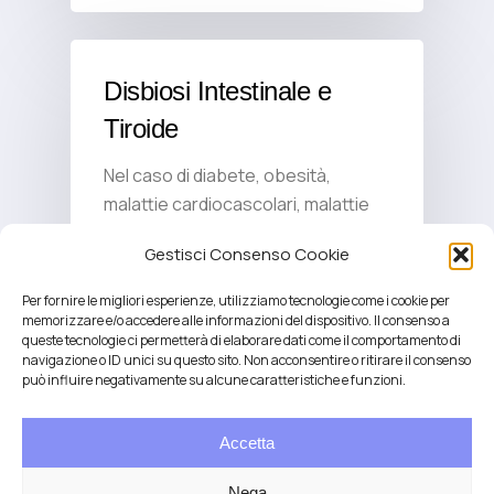
Disbiosi Intestinale e
Tiroide
Nel caso di diabete, obesità,
malattie cardiocascolari, malattie
neurodegenerative, squilibri della
Gestisci Consenso Cookie
tiroide, si parla spesso…
Per fornire le migliori esperienze, utilizziamo tecnologie come i cookie per
memorizzare e/o accedere alle informazioni del dispositivo. Il consenso a
queste tecnologie ci permetterà di elaborare dati come il comportamento di
navigazione o ID unici su questo sito. Non acconsentire o ritirare il consenso
può influire negativamente su alcune caratteristiche e funzioni.
Policistosi ovarica e
tiroide
Accetta
La sindrome dell’ovaio policistico le
Nega