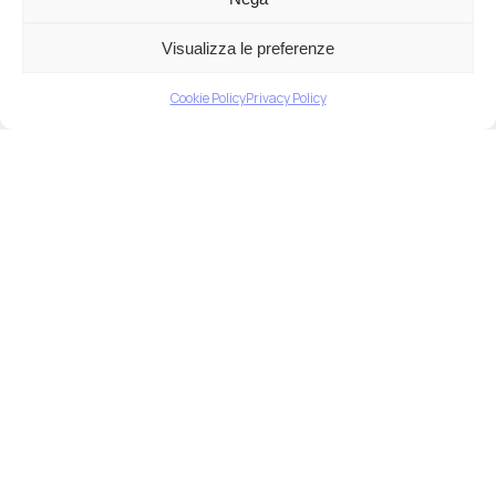
malattie a carico della tiroide sono
disturbi estremamente comuni nel…
Visualizza le preferenze
Cookie Policy
Privacy Policy
Tiroide e Microbiota
In questo articolo andremo alla
scoperta dei collegamenti esistenti
tra la tiroide, una piccola ma…
Detossificazione
dell’organismo
Detossificazione dell’organismo.