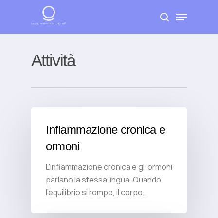
Skip
Menu
to
search
Close
main
Menu
content
Attività
Infiammazione cronica e
ormoni
L'infiammazione cronica e gli ormoni
parlano la stessa lingua. Quando
l'equilibrio si rompe, il corpo…