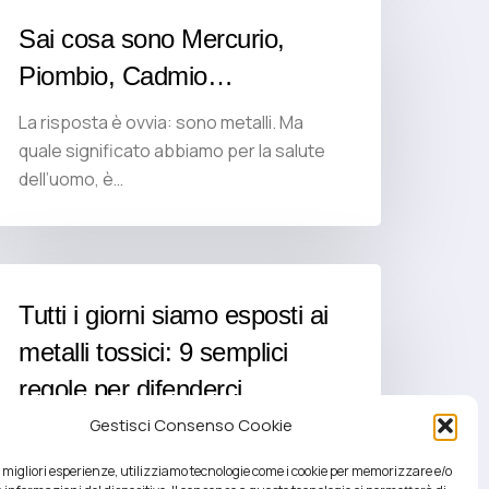
Sai cosa sono Mercurio,
Piombio, Cadmio…
La risposta è ovvia: sono metalli. Ma
quale significato abbiamo per la salute
dell’uomo, è…
Tutti i giorni siamo esposti ai
metalli tossici: 9 semplici
regole per difenderci
Gestisci Consenso Cookie
1.Evita di frequentare strade trafficate e
ambienti fumosi: camminare fa bene
le migliori esperienze, utilizziamo tecnologie come i cookie per memorizzare e/o