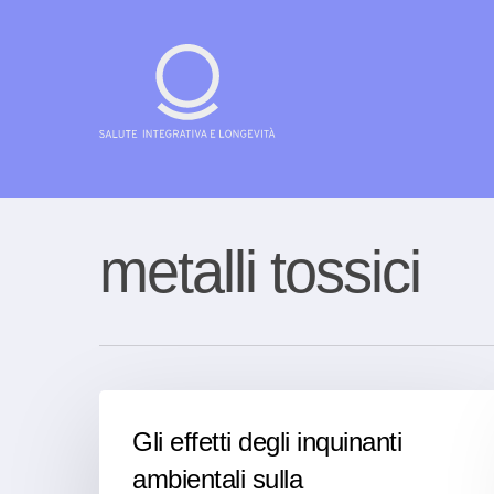
Skip
to
main
content
Cerca su demariani.ch e clicca su invia
metalli tossici
Gli effetti degli inquinanti
ambientali sulla