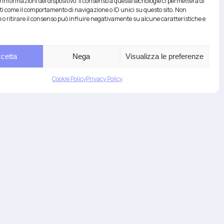
quindi, se puoi, cerca…
 informazioni del dispositivo. Il consenso a queste tecnologie ci permetterà di
ti come il comportamento di navigazione o ID unici su questo sito. Non
 o ritirare il consenso può influire negativamente su alcune caratteristiche e
cetta
Nega
Visualizza le preferenze
eated by
Artwork
Cookie Policy
Privacy Policy