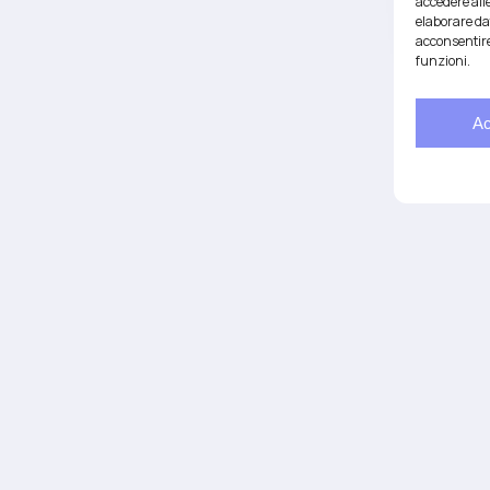
accedere alle
elaborare da
acconsentire
funzioni.
Salute integrativa e Longevità
Ac
Mendrisio e Lugano
37
Email:
anna@demariani.ch
– CHE-187.374.354 |
Privacy
|
Cookie
| cr