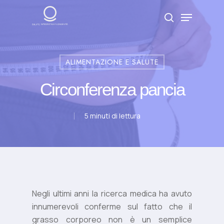
Skip
Menu
to
search
Close
main
Menu
content
ALIMENTAZIONE E SALUTE
Circonferenza pancia
5 minuti di lettura
Negli ultimi anni la ricerca medica ha avuto
innumerevoli conferme sul fatto che il
grasso corporeo non è un semplice