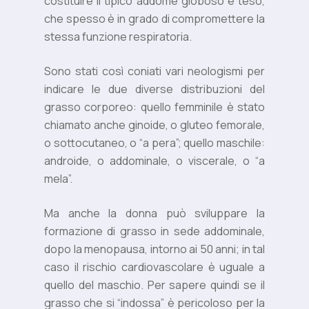
costituire il tipico addome globoso e teso,
che spesso è in grado di compromettere la
stessa funzione respiratoria.
Sono stati così coniati vari neologismi per
indicare le due diverse distribuzioni del
grasso corporeo: quello femminile è stato
chiamato anche ginoide, o gluteo femorale,
o sottocutaneo, o “a pera”; quello maschile:
androide, o addominale, o viscerale, o “a
mela”.
Ma anche la donna può sviluppare la
formazione di grasso in sede addominale,
dopo la menopausa, intorno ai 50 anni; in tal
caso il rischio cardiovascolare è uguale a
quello del maschio. Per sapere quindi se il
grasso che si “indossa” è pericoloso per la