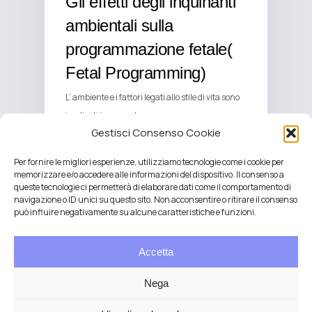
Gli effetti degli inquinanti
ambientali sulla
programmazione fetale(
Fetal Programming)
L’ ambiente e i fattori legati allo stile di vita sono
implicati in un vasto…
Gestisci Consenso Cookie
Per fornire le migliori esperienze, utilizziamo tecnologie come i cookie per
memorizzare e/o accedere alle informazioni del dispositivo. Il consenso a
queste tecnologie ci permetterà di elaborare dati come il comportamento di
navigazione o ID unici su questo sito. Non acconsentire o ritirare il consenso
può influire negativamente su alcune caratteristiche e funzioni.
Accetta
Nega