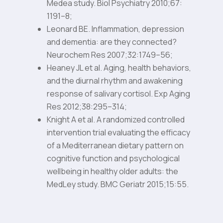
Medea study. Biol Psychiatry 2010;67:
1191–8;
Leonard BE. Inflammation, depression
and dementia: are they connected?
Neurochem Res 2007;32:1749–56;
Heaney JL et al. Aging, health behaviors,
and the diurnal rhythm and awakening
response of salivary cortisol. Exp Aging
Res 2012;38:295–314;
Knight A et al. A randomized controlled
intervention trial evaluating the efficacy
of a Mediterranean dietary pattern on
cognitive function and psychological
wellbeing in healthy older adults: the
MedLey study. BMC Geriatr 2015;15:55.