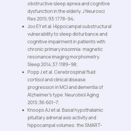
obstructive sleep apnea and cognitive
dysfunction in the elderly. J Neurosci
Res 2015;93:1778–94;
Joo EY et al. Hippocampal substructural
vulnerability to sleep disturbance and
cognitive impairment in patients with
chronic primary insomnia: magnetic
resonance imaging morphometry.
Sleep 2014;37:1189–98;
Popp J et al. Cerebrospinal fluid
cortisol and clinical disease
progression in MCI and dementia of
Alzheimer’s type. Neurobiol Aging
2015;36:601–7;
Knoops AJ et al. Basal hypothalamic
pituitary adrenal axis activity and
hippocampal volumes: the SMART-