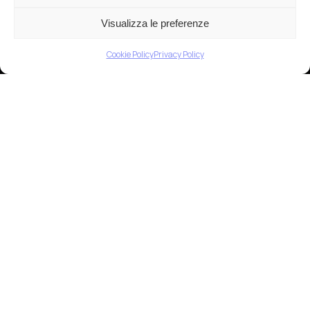
Visualizza le preferenze
Cookie Policy
Privacy Policy
NEWS
La rivoluzione EPIGENETICA
in biologia: il DNA non è il Tuo
destino
Vi aspettiamo il 20 aprile ore 17.00 Via Sole 7,
Savosa